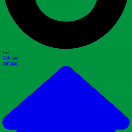
Hot
Keluhan
Panduan