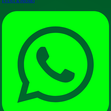
EVENT & PROMO