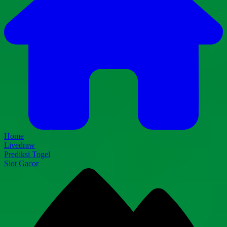
Home
Livedraw
Prediksi Togel
Slot Gacor