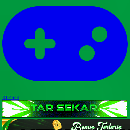
RTP Slot