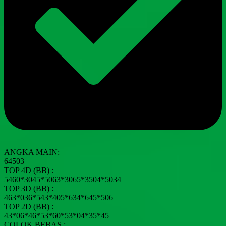
ANGKA MAIN:
64503
TOP 4D (BB) :
5460*3045*5063*3065*3504*5034
TOP 3D (BB) :
463*036*543*405*634*645*506
TOP 2D (BB) :
43*06*46*53*60*53*04*35*45
COLOK BEBAS :