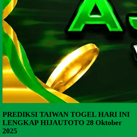
PREDIKSI TAIWAN TOGEL HARI INI
LENGKAP HIJAUTOTO 28 Oktober
2025