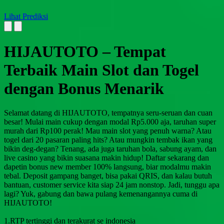
Lihat Prediksi
HIJAUTOTO – Tempat
Terbaik Main Slot dan Togel
dengan Bonus Menarik
Selamat datang di HIJAUTOTO, tempatnya seru-seruan dan cuan
besar! Mulai main cukup dengan modal Rp5.000 aja, taruhan super
murah dari Rp100 perak! Mau main slot yang penuh warna? Atau
togel dari 20 pasaran paling hits? Atau mungkin tembak ikan yang
bikin deg-degan? Tenang, ada juga taruhan bola, sabung ayam, dan
live casino yang bikin suasana makin hidup! Daftar sekarang dan
dapetin bonus new member 100% langsung, biar modalmu makin
tebal. Deposit gampang banget, bisa pakai QRIS, dan kalau butuh
bantuan, customer service kita siap 24 jam nonstop. Jadi, tunggu apa
lagi? Yuk, gabung dan bawa pulang kemenangannya cuma di
HIJAUTOTO!
1.RTP tertinggi dan terakurat se indonesia