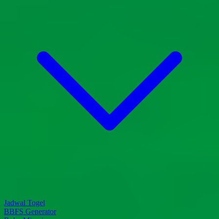
Jadwal Togel
BBFS Generator