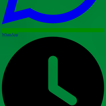
WhatsApp