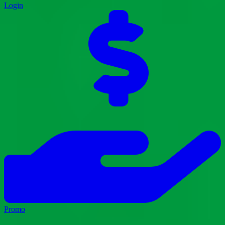
Login
Promo