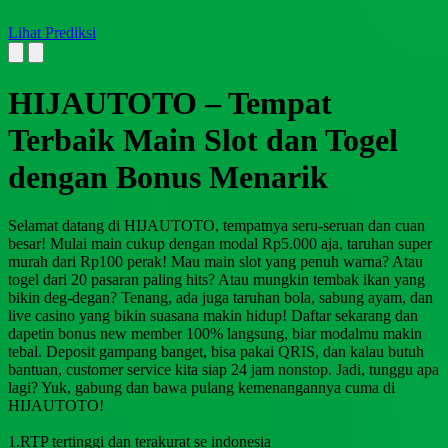
Lihat Prediksi
HIJAUTOTO – Tempat
Terbaik Main Slot dan Togel
dengan Bonus Menarik
Selamat datang di HIJAUTOTO, tempatnya seru-seruan dan cuan
besar! Mulai main cukup dengan modal Rp5.000 aja, taruhan super
murah dari Rp100 perak! Mau main slot yang penuh warna? Atau
togel dari 20 pasaran paling hits? Atau mungkin tembak ikan yang
bikin deg-degan? Tenang, ada juga taruhan bola, sabung ayam, dan
live casino yang bikin suasana makin hidup! Daftar sekarang dan
dapetin bonus new member 100% langsung, biar modalmu makin
tebal. Deposit gampang banget, bisa pakai QRIS, dan kalau butuh
bantuan, customer service kita siap 24 jam nonstop. Jadi, tunggu apa
lagi? Yuk, gabung dan bawa pulang kemenangannya cuma di
HIJAUTOTO!
1.RTP tertinggi dan terakurat se indonesia