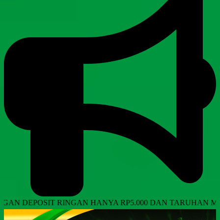
DEPOSIT RINGAN HANYA RP5.000 DAN TARUHAN MULAI 