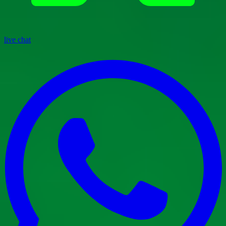
live chat