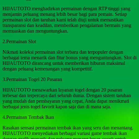
HIJAUTOTO menghadirkan permainan dengan RTP tinggi yang
menjamin peluang menang lebih besar bagi para pemain. Setiap
permainan slot dan taruhan kami telah diuji untuk memastikan
transparansi dan keadilan, memberikan pengalaman bermain yang
memuaskan dan menguntungkan.
2.Permainan Slot
Nikmati koleksi permainan slot terbaru dan terpopuler dengan
berbagai tema menarik dan fitur bonus yang menguntungkan. Slot di
HIJAUTOTO dirancang untuk memberikan hiburan maksimal
dengan peluang kemenangan yang kompetitif.
3.Permainan Togel 20 Pasaran
HIJAUTOTO menawarkan layanan togel dengan 20 pasaran
terbesar dan terpercaya dari seluruh dunia. Dengan sistem taruhan
yang mudah dan pembayaran yang cepat, Anda dapat menikmati
berbagai jenis togel favorit kapan saja dan di mana saja.
4.Permainan Tembak Ikan
Rasakan sensasi permainan tembak ikan yang seru dan menantang.
HIJAUTOTO menyediakan berbagai variasi game tembak ikan
dengan grafik menarik dan peluang menang besar, cocok untuk