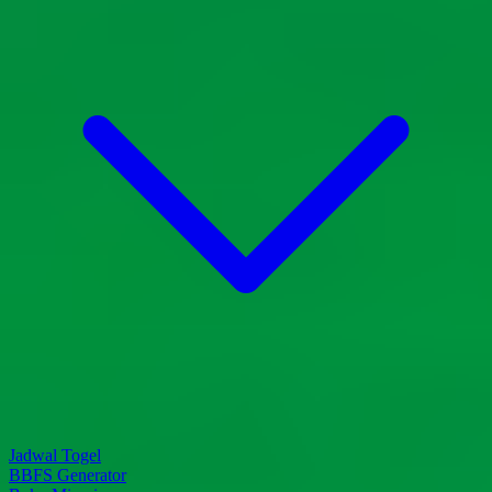
Jadwal Togel
BBFS Generator