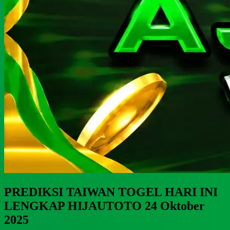
PREDIKSI TAIWAN TOGEL HARI INI
LENGKAP HIJAUTOTO 24 Oktober
2025