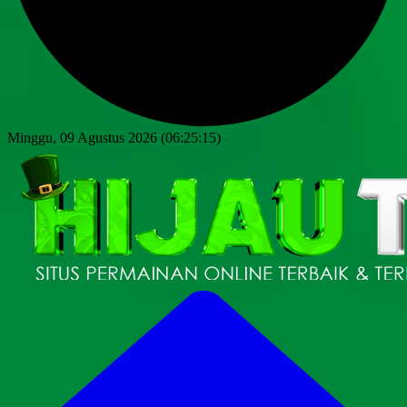
Minggu, 09 Agustus 2026
(
06:25:16
)