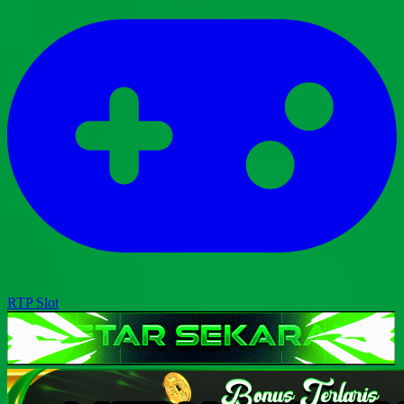
RTP Slot