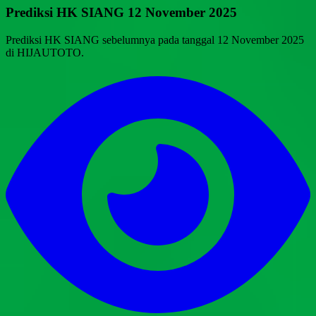
Prediksi HK SIANG 11 November 2025
Prediksi HK SIANG sebelumnya pada tanggal 11 November 2025
di HIJAUTOTO.