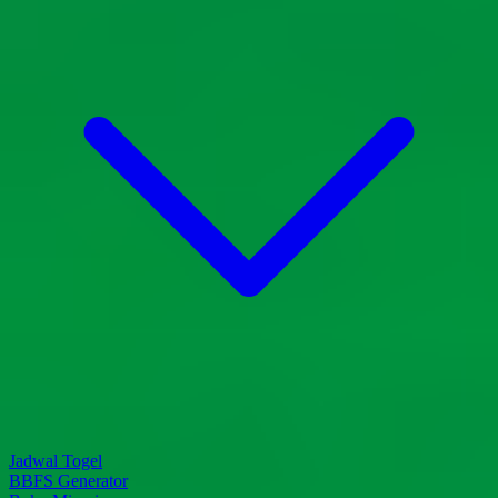
Jadwal Togel
BBFS Generator