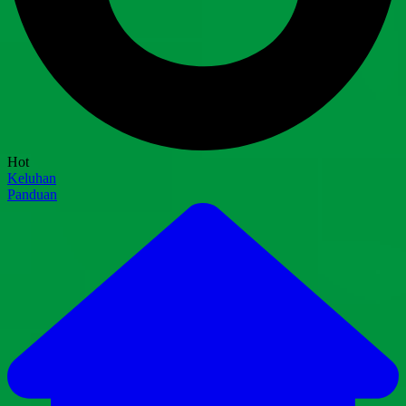
Hot
Keluhan
Panduan