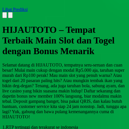
Lihat Prediksi
HIJAUTOTO – Tempat
Terbaik Main Slot dan Togel
dengan Bonus Menarik
Selamat datang di HIJAUTOTO, tempatnya seru-seruan dan cuan
besar! Mulai main cukup dengan modal Rp5.000 aja, taruhan super
murah dari Rp100 perak! Mau main slot yang penuh warna? Atau
togel dari 20 pasaran paling hits? Atau mungkin tembak ikan yang
bikin deg-degan? Tenang, ada juga taruhan bola, sabung ayam, dan
live casino yang bikin suasana makin hidup! Daftar sekarang dan
dapetin bonus new member 100% langsung, biar modalmu makin
tebal. Deposit gampang banget, bisa pakai QRIS, dan kalau butuh
bantuan, customer service kita siap 24 jam nonstop. Jadi, tunggu apa
lagi? Yuk, gabung dan bawa pulang kemenangannya cuma di
HIJAUTOTO!
1.RTP tertinggi dan terakurat se indonesia