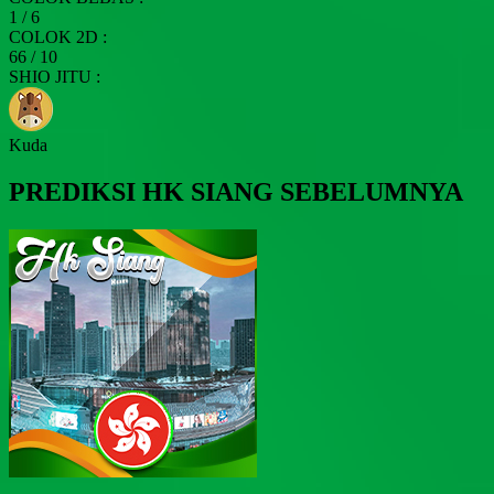
1 / 6
COLOK 2D :
66 / 10
SHIO JITU :
Kuda
PREDIKSI HK SIANG SEBELUMNYA