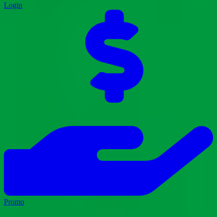
Login
Promo