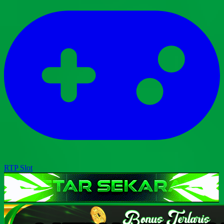
RTP Slot