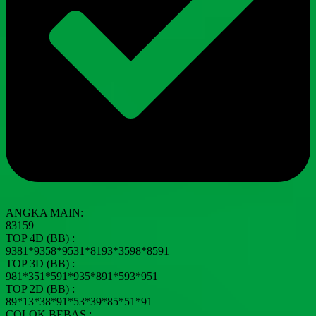
ANGKA MAIN:
83159
TOP 4D (BB) :
9381*9358*9531*8193*3598*8591
TOP 3D (BB) :
981*351*591*935*891*593*951
TOP 2D (BB) :
89*13*38*91*53*39*85*51*91
COLOK BEBAS :