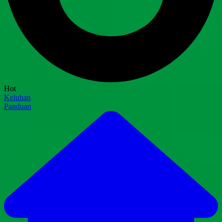
Hot
Keluhan
Panduan