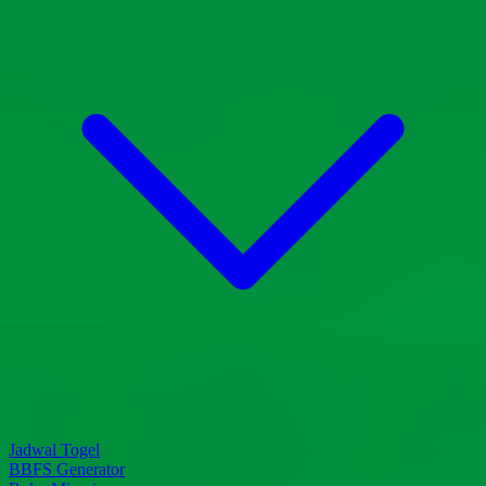
Jadwal Togel
BBFS Generator