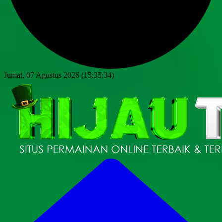
Jumat, 07 Agustus 2026
(
15:35:36
)