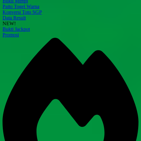
Buku Mimpi
Paito Togel Warna
Konversi Toto SGP
Data Result
NEW!
Bukti Jackpot
Promosi