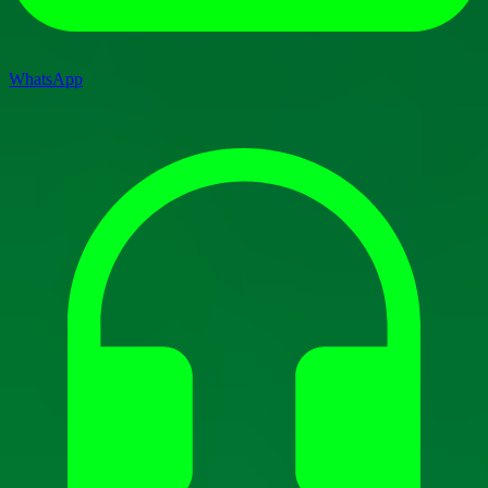
WhatsApp