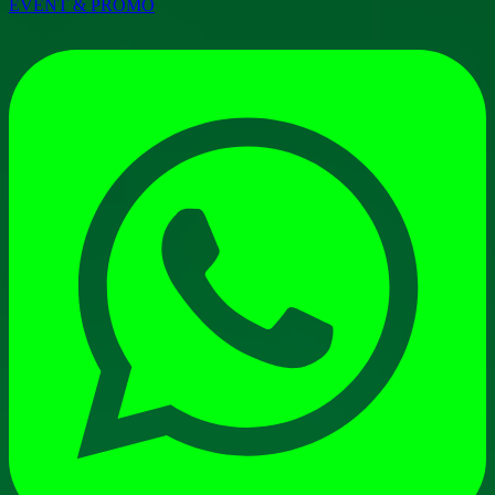
EVENT & PROMO