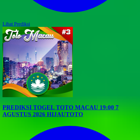
Lihat Prediksi
PREDIKSI TOGEL TOTO MACAU 19:00 7
AGUSTUS 2026 HIJAUTOTO