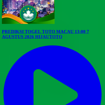
PREDIKSI TOGEL TOTO MACAU 13:00 7
AGUSTUS 2026 HIJAUTOTO