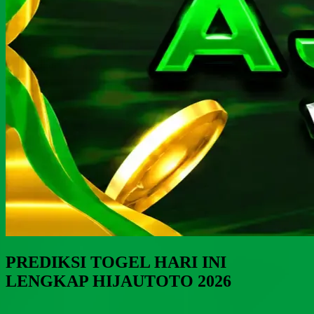
PREDIKSI TOGEL HARI INI
LENGKAP HIJAUTOTO 2026