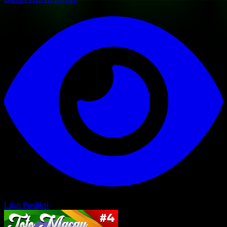
Lihat Prediksi