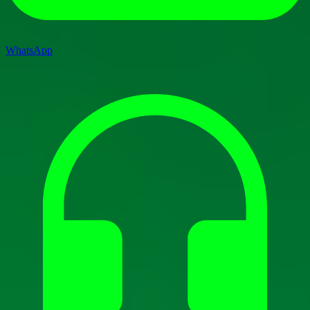
WhatsApp