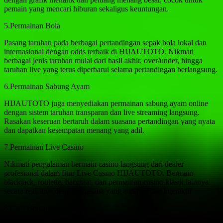
pemain yang mencari hiburan sekaligus keuntungan.
5.Permainan Bola
Pasang taruhan pada berbagai pertandingan sepak bola lokal dan
internasional dengan odds terbaik di HIJAUTOTO. Nikmati
berbagai jenis taruhan mulai dari hasil akhir, over/under, hingga
taruhan live yang terus diperbarui selama pertandingan berlangsung.
6.Permainan Sabung Ayam
HIJAUTOTO juga menyediakan permainan sabung ayam online
dengan sistem taruhan transparan dan live streaming langsung.
Rasakan keseruan bertaruh dalam suasana pertandingan yang nyata
dan dapatkan kesempatan menang yang adil.
7.Permainan Live Casino
Nikmati pengalaman bermain casino langsung dari dealer
profesional dalam fitur Live Casino HIJAUTOTO. Bermain
blackjack, roulette, baccarat, dan permainan casino klasik lainnya
secara real-time dengan suasana yang autentik dan interaktif.
8.Cara Bergabung