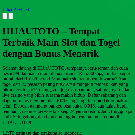
Lihat Prediksi
HIJAUTOTO – Tempat
Terbaik Main Slot dan Togel
dengan Bonus Menarik
Selamat datang di HIJAUTOTO, tempatnya seru-seruan dan cuan
besar! Mulai main cukup dengan modal Rp5.000 aja, taruhan super
murah dari Rp100 perak! Mau main slot yang penuh warna? Atau
togel dari 20 pasaran paling hits? Atau mungkin tembak ikan yang
bikin deg-degan? Tenang, ada juga taruhan bola, sabung ayam, dan
live casino yang bikin suasana makin hidup! Daftar sekarang dan
dapetin bonus new member 100% langsung, biar modalmu makin
tebal. Deposit gampang banget, bisa pakai QRIS, dan kalau butuh
bantuan, customer service kita siap 24 jam nonstop. Jadi, tunggu apa
lagi? Yuk, gabung dan bawa pulang kemenangannya cuma di
HIJAUTOTO!
1.RTP tertinggi dan terakurat se indonesia