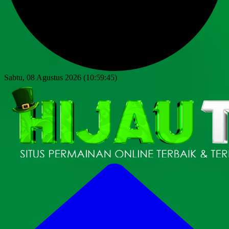
Sabtu, 08 Agustus 2026
(
10:59:46
)