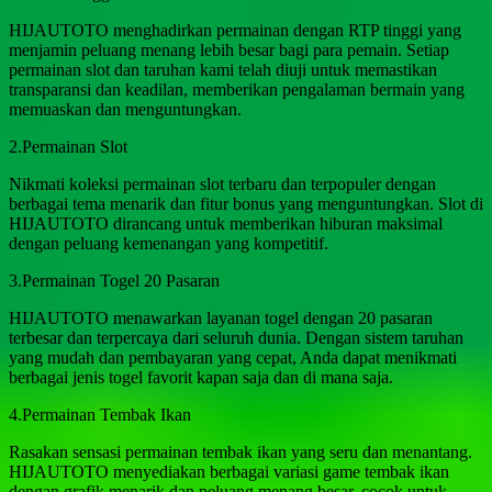
HIJAUTOTO menghadirkan permainan dengan RTP tinggi yang
menjamin peluang menang lebih besar bagi para pemain. Setiap
permainan slot dan taruhan kami telah diuji untuk memastikan
transparansi dan keadilan, memberikan pengalaman bermain yang
memuaskan dan menguntungkan.
2.Permainan Slot
Nikmati koleksi permainan slot terbaru dan terpopuler dengan
berbagai tema menarik dan fitur bonus yang menguntungkan. Slot di
HIJAUTOTO dirancang untuk memberikan hiburan maksimal
dengan peluang kemenangan yang kompetitif.
3.Permainan Togel 20 Pasaran
HIJAUTOTO menawarkan layanan togel dengan 20 pasaran
terbesar dan terpercaya dari seluruh dunia. Dengan sistem taruhan
yang mudah dan pembayaran yang cepat, Anda dapat menikmati
berbagai jenis togel favorit kapan saja dan di mana saja.
4.Permainan Tembak Ikan
Rasakan sensasi permainan tembak ikan yang seru dan menantang.
HIJAUTOTO menyediakan berbagai variasi game tembak ikan
dengan grafik menarik dan peluang menang besar, cocok untuk