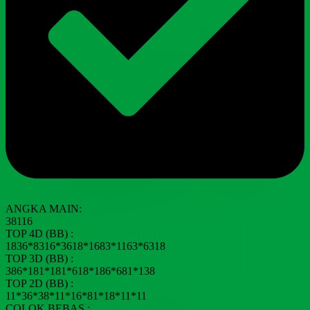
ANGKA MAIN:
38116
TOP 4D (BB) :
1836*8316*3618*1683*1163*6318
TOP 3D (BB) :
386*181*181*618*186*681*138
TOP 2D (BB) :
11*36*38*11*16*81*18*11*11
COLOK BEBAS :