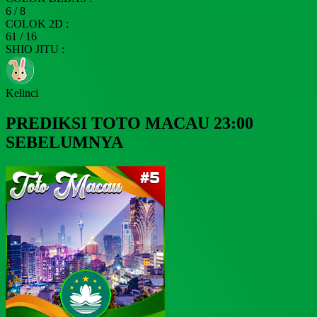
6 / 8
COLOK 2D :
61 / 16
SHIO JITU :
Kelinci
PREDIKSI TOTO MACAU 23:00
SEBELUMNYA