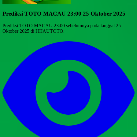
Prediksi TOTO MACAU 23:00 24 Oktober 2025
Prediksi TOTO MACAU 23:00 sebelumnya pada tanggal 24
Oktober 2025 di HIJAUTOTO.