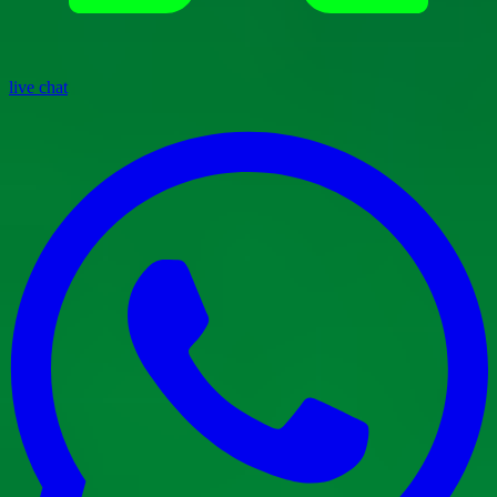
live chat