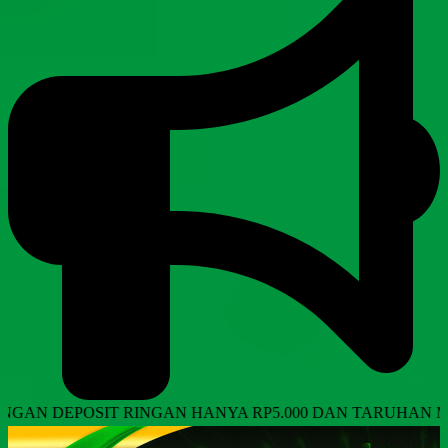
DEPOSIT RINGAN HANYA RP5.000 DAN TARUHAN MULAI