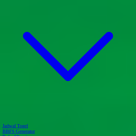
Jadwal Togel
BBFS Generator