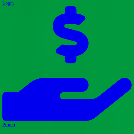
Login
Promo