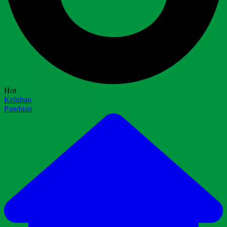
Hot
Keluhan
Panduan