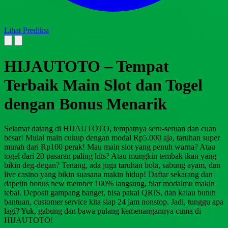
Lihat Prediksi
HIJAUTOTO – Tempat
Terbaik Main Slot dan Togel
dengan Bonus Menarik
Selamat datang di HIJAUTOTO, tempatnya seru-seruan dan cuan
besar! Mulai main cukup dengan modal Rp5.000 aja, taruhan super
murah dari Rp100 perak! Mau main slot yang penuh warna? Atau
togel dari 20 pasaran paling hits? Atau mungkin tembak ikan yang
bikin deg-degan? Tenang, ada juga taruhan bola, sabung ayam, dan
live casino yang bikin suasana makin hidup! Daftar sekarang dan
dapetin bonus new member 100% langsung, biar modalmu makin
tebal. Deposit gampang banget, bisa pakai QRIS, dan kalau butuh
bantuan, customer service kita siap 24 jam nonstop. Jadi, tunggu apa
lagi? Yuk, gabung dan bawa pulang kemenangannya cuma di
HIJAUTOTO!