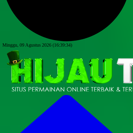
Minggu, 09 Agustus 2026
(
16:39:36
)