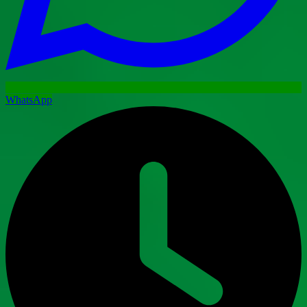
WhatsApp