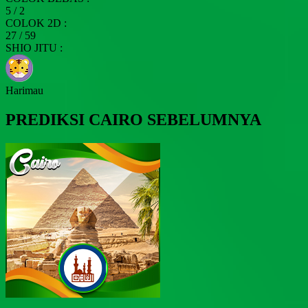
5 / 2
COLOK 2D :
27 / 59
SHIO JITU :
Harimau
PREDIKSI CAIRO SEBELUMNYA