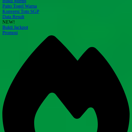
Buku Mimpi
Paito Togel Warna
Konversi Toto SGP
Data Result
NEW!
Bukti Jackpot
Promosi