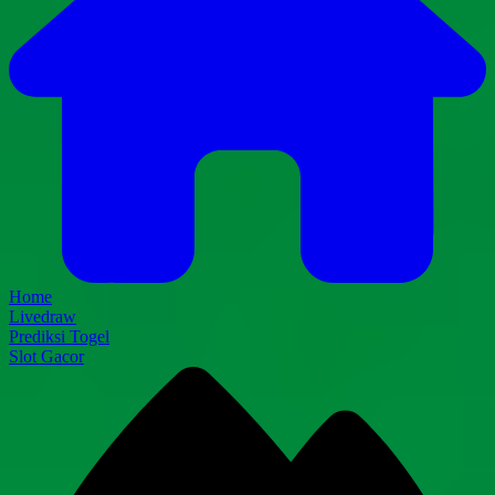
Home
Livedraw
Prediksi Togel
Slot Gacor