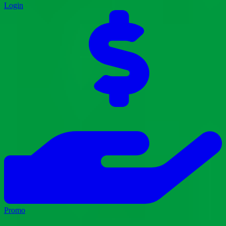
Login
Promo