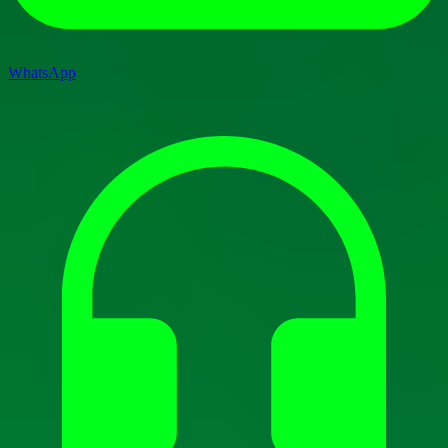
WhatsApp