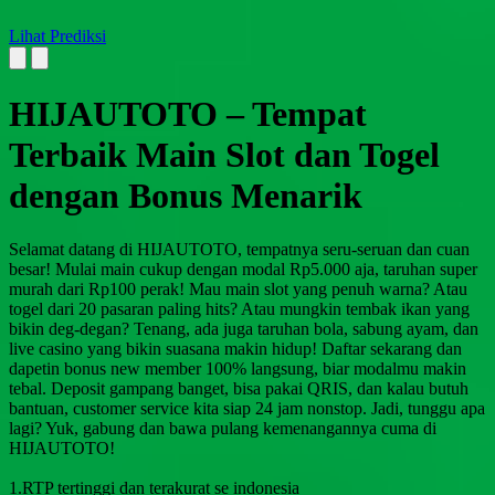
Lihat Prediksi
HIJAUTOTO – Tempat
Terbaik Main Slot dan Togel
dengan Bonus Menarik
Selamat datang di HIJAUTOTO, tempatnya seru-seruan dan cuan
besar! Mulai main cukup dengan modal Rp5.000 aja, taruhan super
murah dari Rp100 perak! Mau main slot yang penuh warna? Atau
togel dari 20 pasaran paling hits? Atau mungkin tembak ikan yang
bikin deg-degan? Tenang, ada juga taruhan bola, sabung ayam, dan
live casino yang bikin suasana makin hidup! Daftar sekarang dan
dapetin bonus new member 100% langsung, biar modalmu makin
tebal. Deposit gampang banget, bisa pakai QRIS, dan kalau butuh
bantuan, customer service kita siap 24 jam nonstop. Jadi, tunggu apa
lagi? Yuk, gabung dan bawa pulang kemenangannya cuma di
HIJAUTOTO!
1.RTP tertinggi dan terakurat se indonesia