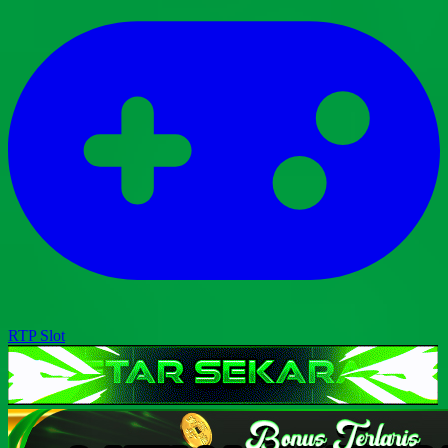
RTP Slot