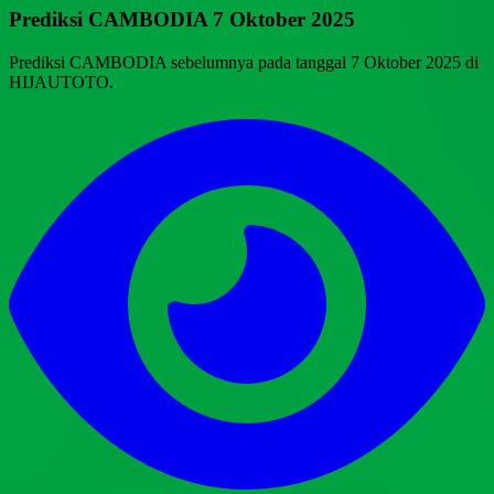
Prediksi CAMBODIA 6 Oktober 2025
Prediksi CAMBODIA sebelumnya pada tanggal 6 Oktober 2025 di
HIJAUTOTO.